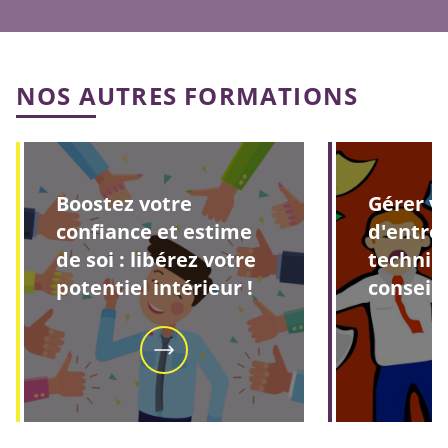
NOS AUTRES FORMATIONS
Boostez votre
Gérer vo
confiance et estime
d'entre
de soi : libérez votre
techniq
potentiel intérieur !
conseil